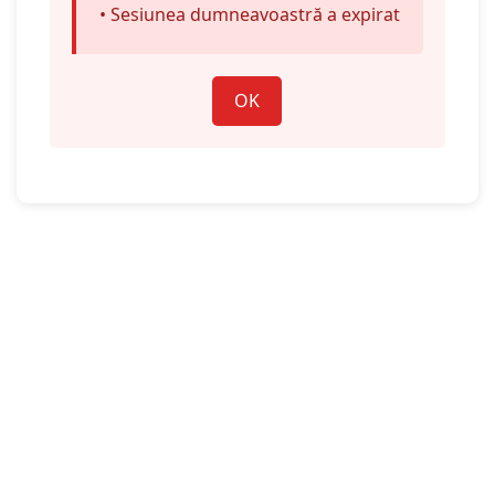
• Sesiunea dumneavoastră a expirat
OK
Înapoi la cuprins