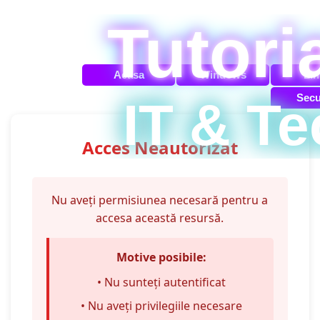
Du-te la conținut
Tutori
Acasa
Windows
Lin
Secu
IT & Te
Acces Neautorizat
Nu aveți permisiunea necesară pentru a
accesa această resursă.
Motive posibile:
• Nu sunteți autentificat
• Nu aveți privilegiile necesare