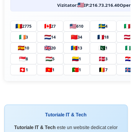
Vizitator:
IP:
216.73.216.40
Opera
2775
27
610
4
3
14
34
18
10
20
13
1
8
5
1
3
1
1
1
7
Tutoriale IT & Tech
Tutoriale IT & Tech
este un website dedicat celor