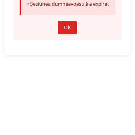
• Sesiunea dumneavoastră a expirat
OK
Înapoi la cuprins