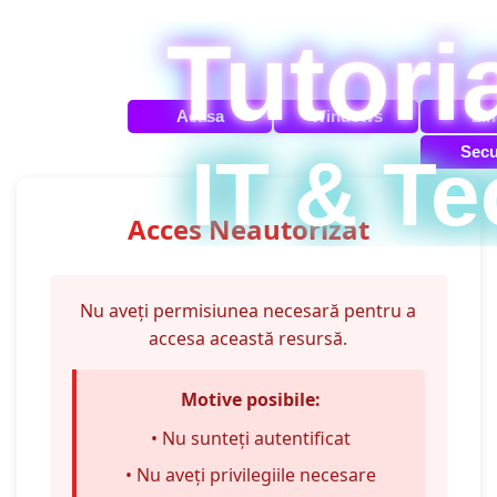
Du-te la conținut
Tutori
Acasa
Windows
Lin
Secu
IT & Te
Acces Neautorizat
Nu aveți permisiunea necesară pentru a
accesa această resursă.
Motive posibile:
• Nu sunteți autentificat
• Nu aveți privilegiile necesare