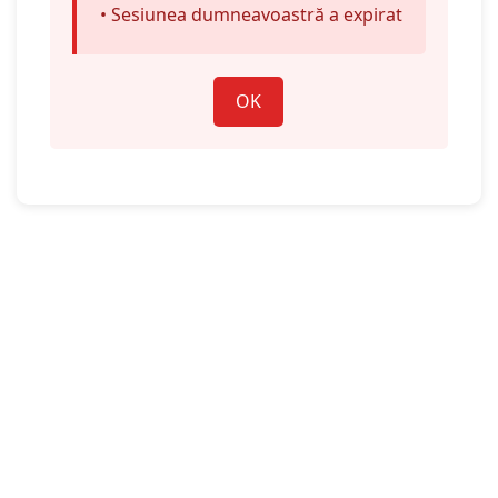
• Sesiunea dumneavoastră a expirat
OK
Înapoi la cuprins