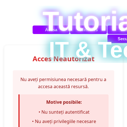
Du-te la conținut
Tutori
Acasa
Windows
Lin
Secu
IT & Te
Acces Neautorizat
Nu aveți permisiunea necesară pentru a
accesa această resursă.
Motive posibile:
• Nu sunteți autentificat
• Nu aveți privilegiile necesare